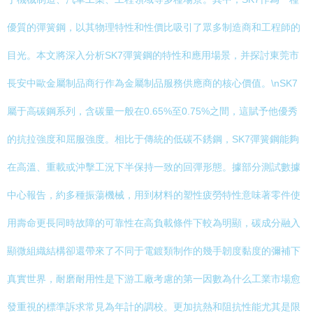
優質的彈簧鋼，以其物理特性和性價比吸引了眾多制造商和工程師的
目光。本文將深入分析SK7彈簧鋼的特性和應用場景，并探討東莞市
長安中歐金屬制品商行作為金屬制品服務供應商的核心價值。\nSK7
屬于高碳鋼系列，含碳量一般在0.65%至0.75%之間，這賦予他優秀
的抗拉強度和屈服強度。相比于傳統的低碳不銹鋼，SK7彈簧鋼能夠
在高溫、重載或沖擊工況下半保持一致的回彈形態。據部分測試數據
中心報告，約多種振蕩機械，用到材料的塑性疲勞特性意味著零件使
用壽命更長同時故障的可靠性在高負載條件下較為明顯，碳成分融入
顯微組織結構卻還帶來了不同于電鍍類制作的幾手韌度黏度的彌補下
真實世界，耐磨耐用性是下游工廠考慮的第一因數為什么工業市場愈
發重視的標準訴求常見為年計的調校。更加抗熱和阻抗性能尤其是限