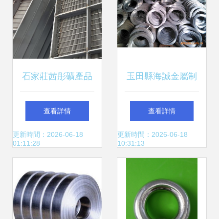
石家莊茜彤礦產品
玉田縣海誠金屬制
天然礦石的藝術新
品制造公司 匠心工
查看詳情
查看詳情
生，工藝禮品的匠
藝，鑄就工藝禮品
更新時間：2026-06-18
更新時間：2026-06-18
01:11:28
10:31:13
心之選
新典范