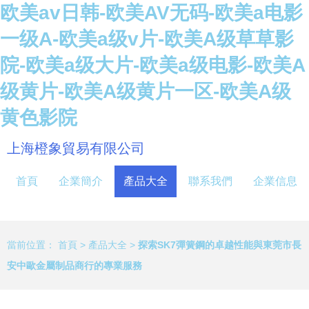
欧美av日韩-欧美AV无码-欧美a电影
一级A-欧美a级v片-欧美A级草草影
院-欧美a级大片-欧美a级电影-欧美A
级黄片-欧美A级黄片一区-欧美A级
黄色影院
上海橙象貿易有限公司
首頁
企業簡介
產品大全
聯系我們
企業信息
當前位置：
首頁
>
產品大全
>
探索SK7彈簧鋼的卓越性能與東莞市長
安中歐金屬制品商行的專業服務