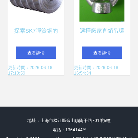
探索SK7彈簧鋼的
選擇廠家直銷吊環
卓越性能與東莞市
螺母，確保品質與
查看詳情
查看詳情
長安中歐金屬制品
性價比的平衡
更新時間：2026-06-18
更新時間：2026-06-18
17:19:59
16:54:34
商行的專業服務
地址：上海市松江區佘山鎮陶干路701號5幢
電話：1364144**